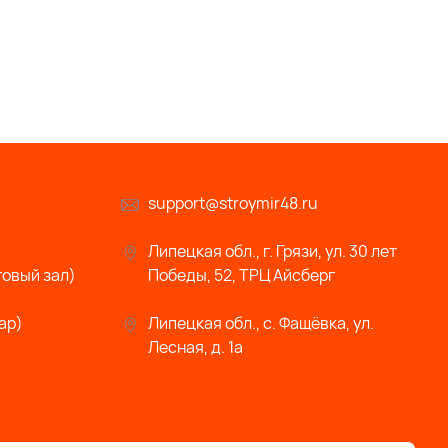
support@stroymir48.ru
Липецкая обл., г. Грязи, ул. 30 лет
говый зал)
Победы, 52, ТРЦ Айсберг
ар)
Липецкая обл., с. Фащёвка, ул.
Лесная, д. 1а