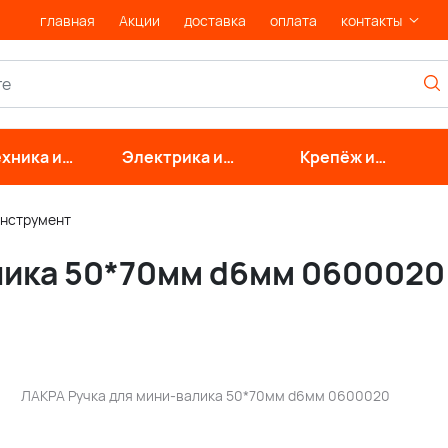
главная
Акции
доставка
оплата
контакты
хника и
Электрика и
Крепёж и
нерные
свет
фурнитура
стемы
нструмент
лика 50*70мм d6мм 0600020
ЛАКРА Ручка для мини-валика 50*70мм d6мм 0600020