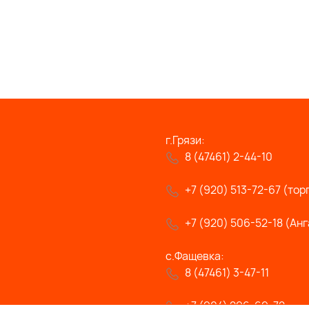
г.Грязи:
8 (47461) 2-44-10
+7 (920) 513-72-67 (тор
+7 (920) 506-52-18 (Анг
с.Фащевка:
8 (47461) 3-47-11
+7 (904) 296-69-72