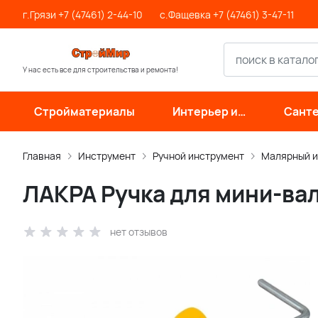
г.Грязи +7 (47461) 2-44-10
с.Фащевка +7 (47461) 3-47-11
У нас есть все для строительства и ремонта!
Стройматериалы
Интерьер и
Санте
отделка
инже
си
Главная
Инструмент
Ручной инструмент
Малярный и
ЛАКРА Ручка для мини-ва
нет отзывов