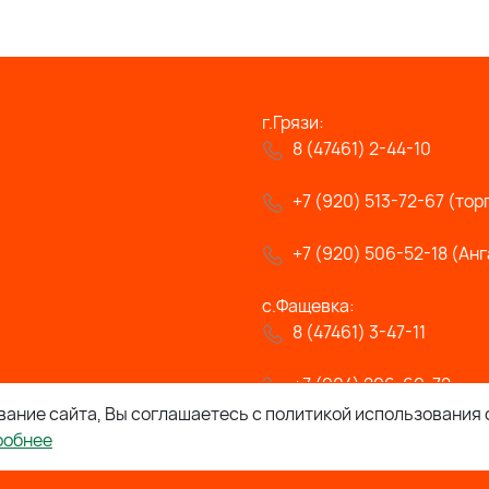
г.Грязи:
8 (47461) 2-44-10
+7 (920) 513-72-67 (тор
+7 (920) 506-52-18 (Анг
с.Фащевка:
8 (47461) 3-47-11
+7 (904) 296-69-72
ание сайта, Вы соглашаетесь с политикой использования 
робнее