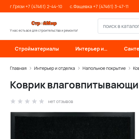
г.Грязи +7 (47461) 2-44-10
с.Фащевка +7 (47461) 3-47-11
У нас есть все для строительства и ремонта!
Стройматериалы
Интерьер и
Санте
отделка
инже
си
Главная
Интерьер и отделка
Напольное покрытие
Ко
Коврик влаговпитывающи
нет отзывов