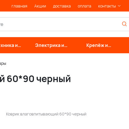
главная
Акции
доставка
оплата
контакты
хника и
Электрика и
Крепёж и
нерные
свет
фурнитура
стемы
вры
й 60*90 черный
Коврик влаговпитывающий 60*90 черный