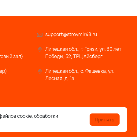
support@stroymir48.ru
Липецкая обл., г. Грязи, ул. 30 лет
говый зал)
Победы, 52, ТРЦ Айсберг
ар)
Липецкая обл., с. Фащёвка, ул.
Лесная, д. 1а
файлов cookie, обработки
Принять