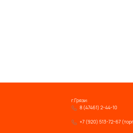
г.Грязи:
8 (47461) 2-44-10
+7 (920) 513-72-67 (тор