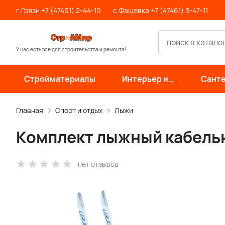
г.Грязи +7 (47461) 2-44-10
с.Фащевка +7 (47461) 3-47-11
У нас есть все для строительства и ремонта!
Стройматериалы
Интерьер и
Санте
отделка
инже
си
Главная
Спорт и отдых
Лыжи
Комплект лыжный кабельн
нет отзывов