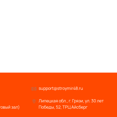
support@stroymir48.ru
Липецкая обл., г. Грязи, ул. 30 лет
говый зал)
Победы, 52, ТРЦ Айсберг