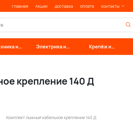
главная
Акции
доставка
оплата
контакты
хника и
Электрика и
Крепёж и
нерные
свет
фурнитура
стемы
ое крепление 140 Д
Комплект лыжный кабельное крепление 140 Д