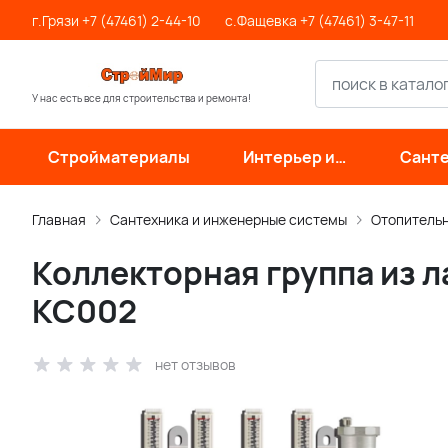
г.Грязи +7 (47461) 2-44-10
с.Фащевка +7 (47461) 3-47-11
У нас есть все для строительства и ремонта!
Стройматериалы
Интерьер и
Санте
отделка
инже
си
Главная
Сантехника и инженерные системы
Отопитель
Коллекторная группа из л
КС002
нет отзывов