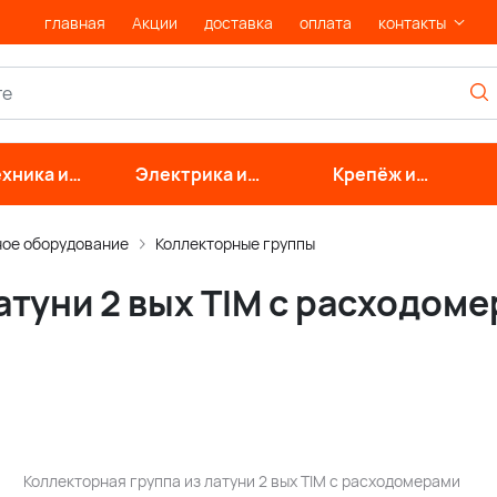
главная
Акции
доставка
оплата
контакты
хника и
Электрика и
Крепёж и
нерные
свет
фурнитура
стемы
ное оборудование
Коллекторные группы
атуни 2 вых TIM с расходоме
Коллекторная группа из латуни 2 вых TIM с расходомерами