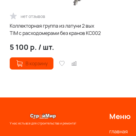
нет отзывов
Коллекторная группа из латуни 2 вых
TIM с расходомерами без кранов КС002
5 100
р.
/
шт.
В корзину
Меню
У нас есть все для строительства и ремонта!
главная