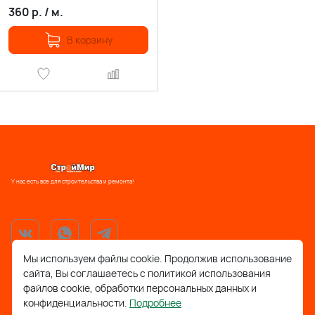
360
р.
/
м.
В корзину
У нас есть все для строительства и ремонта!
Мы используем файлы cookie. Продолжив использование
сайта, Вы соглашаетесь с политикой использования
support@stroymir48.ru
файлов cookie, обработки персональных данных и
конфиденциальности.
Подробнее
Липецкая обл., г. Грязи, ул. 30 лет Победы, 52, ТРЦ