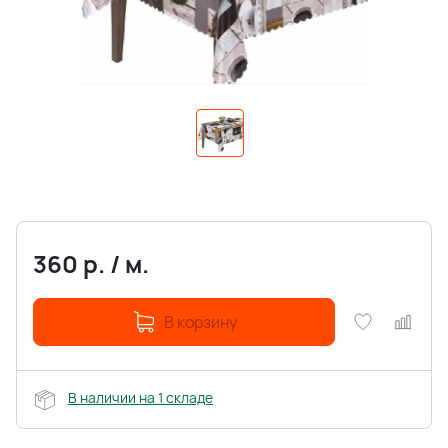
360
р.
/
м.
В корзину
В наличии на 1 складе