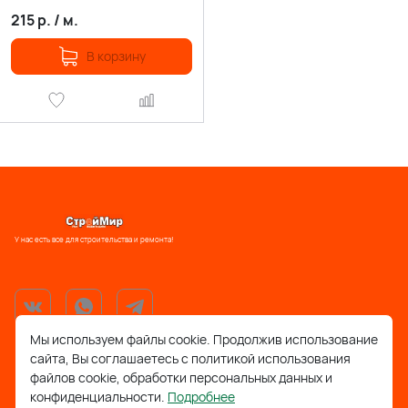
215
р.
/
м.
В корзину
У нас есть все для строительства и ремонта!
Мы используем файлы cookie. Продолжив использование
сайта, Вы соглашаетесь с политикой использования
support@stroymir48.ru
файлов cookie, обработки персональных данных и
конфиденциальности.
Подробнее