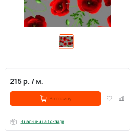
215
р.
/
м.
В корзину
В наличии на 1 складе