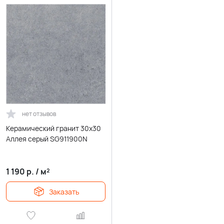
нет отзывов
Керамический гранит 30х30
Аллея серый SG911900N
1 190
р.
/
м²
Заказать