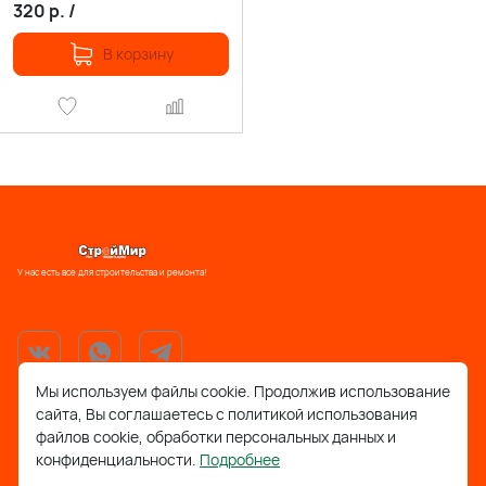
320
р.
/
В корзину
У нас есть все для строительства и ремонта!
Мы используем файлы cookie. Продолжив использование
сайта, Вы соглашаетесь с политикой использования
support@stroymir48.ru
файлов cookie, обработки персональных данных и
конфиденциальности.
Подробнее
Липецкая обл., г. Грязи, ул. 30 лет Победы, 52, ТРЦ