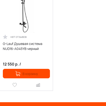
нет отзывов
G-Lauf Душевая система
NUD16-A045YB черный
12 550
р.
/
В корзину