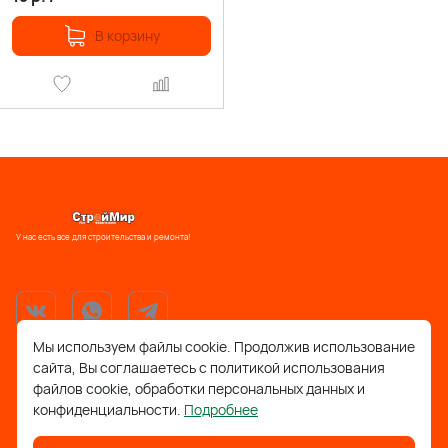
В корзину
У нас есть все для строительства и ремонта!
Мы используем файлы cookie. Продолжив использование
сайта, Вы соглашаетесь с политикой использования
support@stroymir48.ru
файлов cookie, обработки персональных данных и
конфиденциальности.
Подробнее
Липецкая обл., г. Грязи, ул. 30 лет Победы, 52, ТРЦ
Айсберг