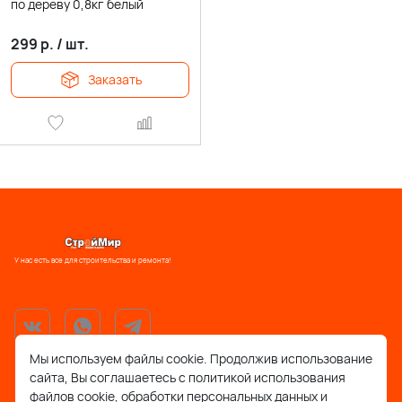
по дереву 0,8кг белый
299
р.
/
шт.
Заказать
У нас есть все для строительства и ремонта!
Мы используем файлы cookie. Продолжив использование
сайта, Вы соглашаетесь с политикой использования
support@stroymir48.ru
файлов cookie, обработки персональных данных и