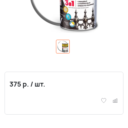
375
р.
/
шт.