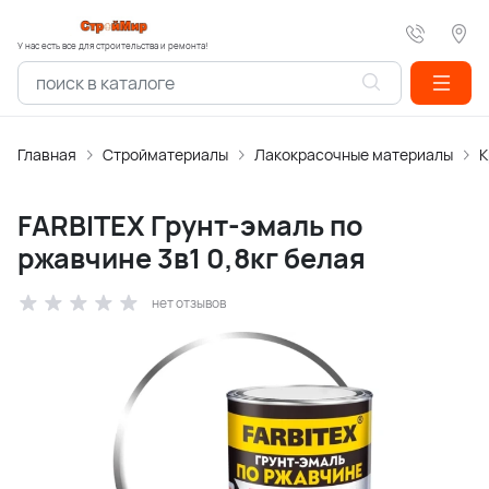
У нас есть все для строительства и ремонта!
Главная
Стройматериалы
Лакокрасочные материалы
К
FARBITEX Грунт-эмаль по
ржавчине 3в1 0,8кг белая
нет отзывов