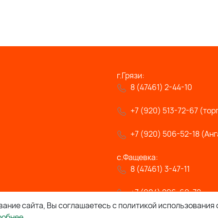
г.Грязи:
8 (47461) 2-44-10
+7 (920) 513-72-67 (тор
+7 (920) 506-52-18 (Анг
с.Фащевка:
8 (47461) 3-47-11
+7 (904) 296-69-72
ание сайта, Вы соглашаетесь с политикой использования 
робнее