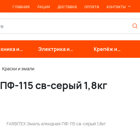
главная
Акции
доставка
оплата
контакты
хника и
Электрика и
Крепёж и
нерные
свет
фурнитура
стемы
Краски и эмали
ПФ-115 св-серый 1,8кг
FARBITEX Эмаль алкидная ПФ-115 св-серый 1,8кг