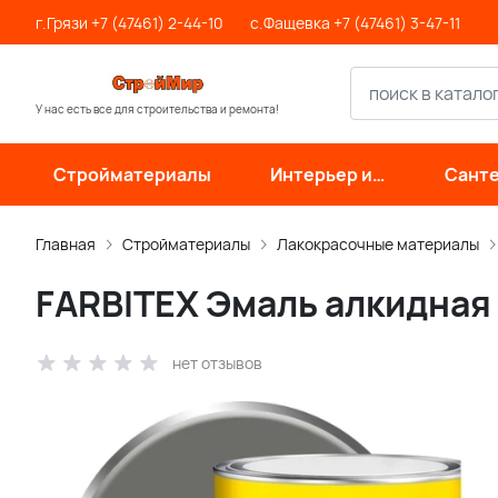
г.Грязи +7 (47461) 2-44-10
с.Фащевка +7 (47461) 3-47-11
У нас есть все для строительства и ремонта!
Стройматериалы
Интерьер и
Санте
отделка
инже
си
Главная
Стройматериалы
Лакокрасочные материалы
FARBITEX Эмаль алкидная 
нет отзывов