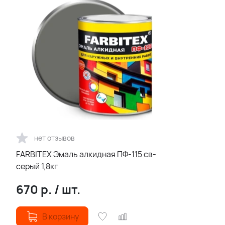
нет отзывов
FARBITEX Эмаль алкидная ПФ-115 св-
серый 1,8кг
670
р.
/
шт.
В корзину