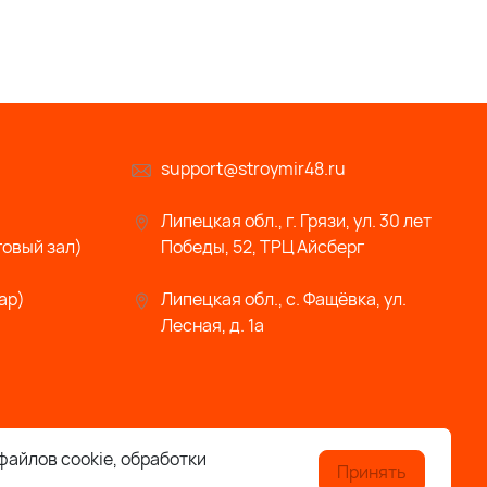
support@stroymir48.ru
Липецкая обл., г. Грязи, ул. 30 лет
говый зал)
Победы, 52, ТРЦ Айсберг
ар)
Липецкая обл., с. Фащёвка, ул.
Лесная, д. 1а
файлов cookie, обработки
Принять