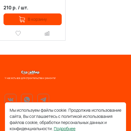
210
р.
/
шт.
В корзину
У нас есть все для строительства и ремонта!
Мы используем файлы cookie. Продолжив использование
сайта, Вы соглашаетесь с политикой использования
support@stroymir48.ru
файлов cookie, обработки персональных данных и
конфиденциальности.
Подробнее