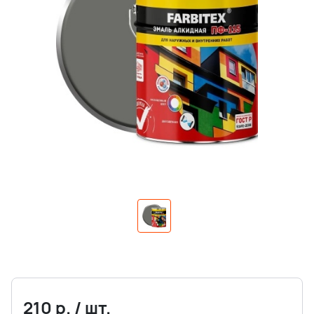
210
р.
/
шт.