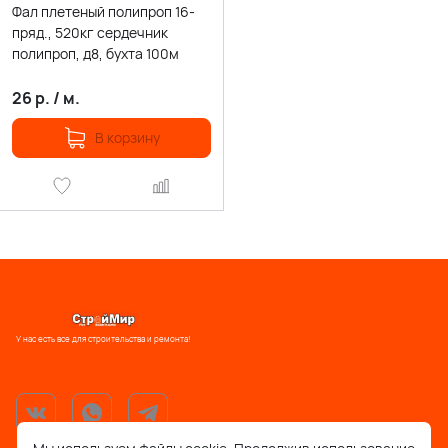
Фал плетеный полипроп 16-
пряд., 520кг сердечник
полипроп, д8, бухта 100м
26
р.
/
м.
В корзину
У нас есть все для строительства и ремонта!