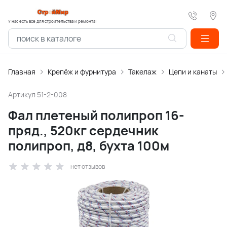
У нас есть все для строительства и ремонта!
Главная
Крепёж и фурнитура
Такелаж
Цепи и канаты
Артикул
51-2-008
Фал плетеный полипроп 16-
пряд., 520кг сердечник
полипроп, д8, бухта 100м
нет отзывов