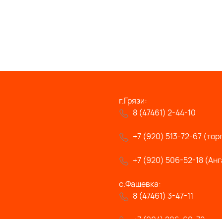
г.Грязи:
8 (47461) 2-44-10
+7 (920) 513-72-67 (тор
+7 (920) 506-52-18 (Анг
с.Фащевка:
8 (47461) 3-47-11
+7 (904) 296-69-72