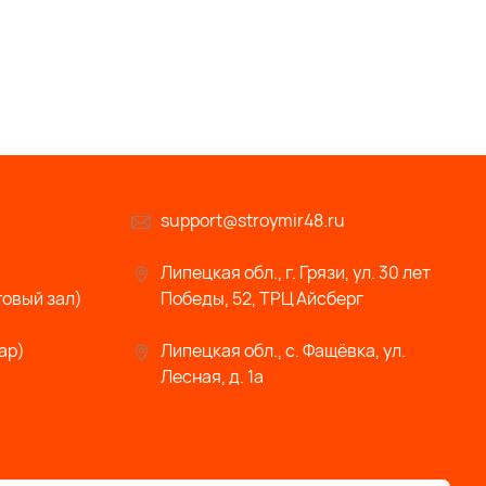
support@stroymir48.ru
Липецкая обл., г. Грязи, ул. 30 лет
говый зал)
Победы, 52, ТРЦ Айсберг
ар)
Липецкая обл., с. Фащёвка, ул.
Лесная, д. 1а