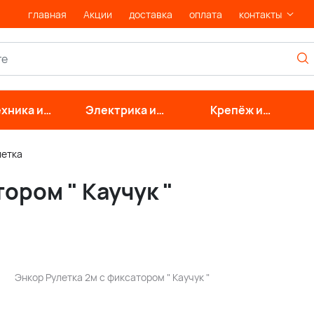
главная
Акции
доставка
оплата
контакты
хника и
Электрика и
Крепёж и
нерные
свет
фурнитура
стемы
летка
ором " Каучук "
Энкор Рулетка 2м с фиксатором " Каучук "