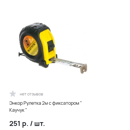
нет отзывов
Энкор Рулетка 2м с фиксатором "
Каучук "
251
р.
/
шт.