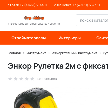
г.Грязи +7 (47461) 2-44-10
с.Фащевка +7 (47461) 3-47-11
У нас есть все для строительства и ремонта!
Стройматериалы
Интерьер и
Санте
отделка
инже
си
Главная
Инструмент
Измерительный инструмент
Ру
Энкор Рулетка 2м с фиксат
нет отзывов