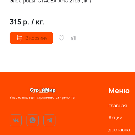
Электроды "СТАСВА" АНО 21 d3 (1кг)
315
р.
/
кг.
В корзину
Меню
У нас есть все для строительства и ремонта!
главная
Акции
доставка