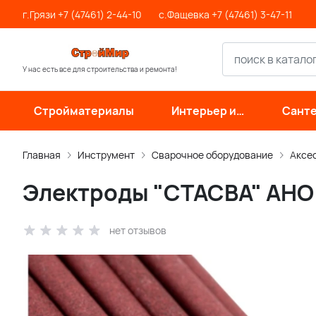
г.Грязи +7 (47461) 2-44-10
с.Фащевка +7 (47461) 3-47-11
У нас есть все для строительства и ремонта!
Стройматериалы
Интерьер и
Санте
отделка
инже
си
Главная
Инструмент
Сварочное оборудование
Аксе
Электроды "СТАСВА" АНО 2
нет отзывов