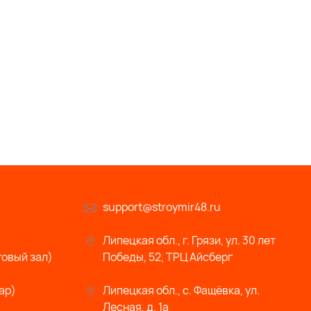
support@stroymir48.ru
Липецкая обл., г. Грязи, ул. 30 лет
говый зал)
Победы, 52, ТРЦ Айсберг
ар)
Липецкая обл., с. Фащёвка, ул.
Лесная, д. 1а