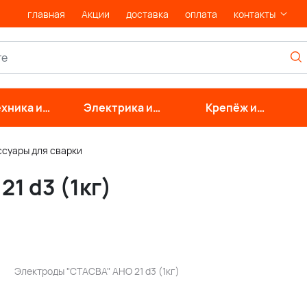
главная
Акции
доставка
оплата
контакты
хника и
Электрика и
Крепёж и
нерные
свет
фурнитура
стемы
ссуары для сварки
1 d3 (1кг)
Электроды "СТАСВА" АНО 21 d3 (1кг)