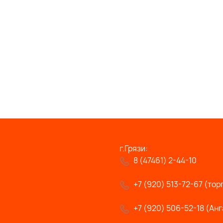
г.Грязи:
8 (47461) 2-44-10
+7 (920) 513-72-67 (тор
+7 (920) 506-52-18 (Анг