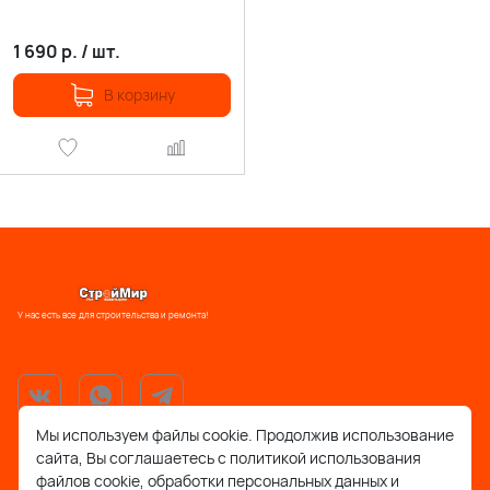
1 690
р.
/
шт.
В корзину
У нас есть все для строительства и ремонта!
Мы используем файлы cookie. Продолжив использование
сайта, Вы соглашаетесь с политикой использования
support@stroymir48.ru
файлов cookie, обработки персональных данных и