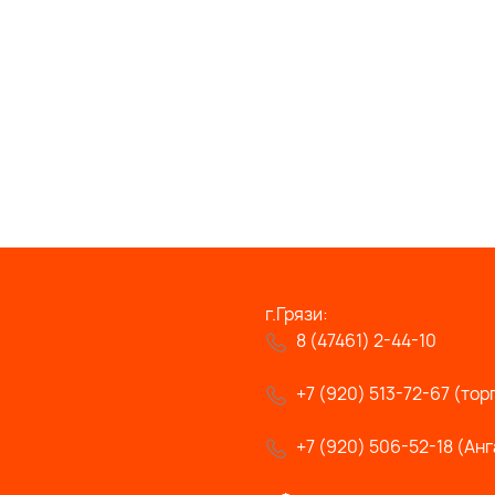
г.Грязи:
8 (47461) 2-44-10
+7 (920) 513-72-67 (тор
+7 (920) 506-52-18 (Анг