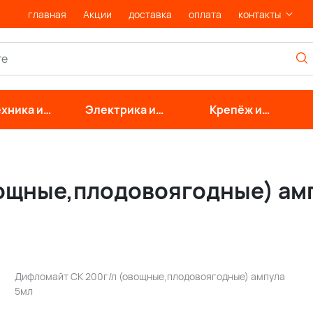
главная
Акции
доставка
оплата
контакты
хника и
Электрика и
Крепёж и
нерные
свет
фурнитура
стемы
вощные,плодовоягодные) ам
Дифломайт СК 200г/л (овощные,плодовоягодные) ампула
5мл