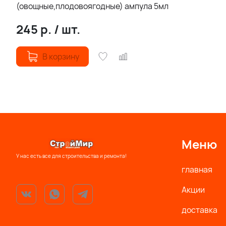
(овощные,плодовоягодные) ампула 5мл
245
р.
/
шт.
В корзину
Меню
У нас есть все для строительства и ремонта!
главная
Акции
доставка