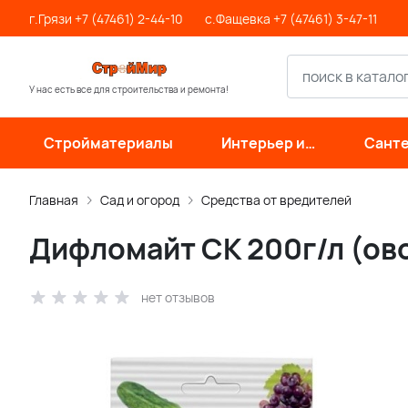
г.Грязи +7 (47461) 2-44-10
с.Фащевка +7 (47461) 3-47-11
У нас есть все для строительства и ремонта!
Стройматериалы
Интерьер и
Санте
отделка
инже
си
Главная
Сад и огород
Средства от вредителей
Дифломайт СК 200г/л (о
нет отзывов