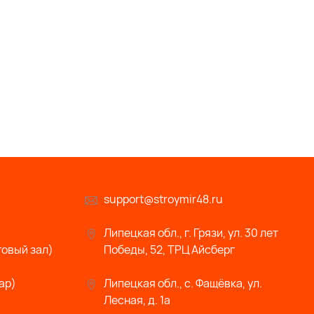
support@stroymir48.ru
Липецкая обл., г. Грязи, ул. 30 лет
говый зал)
Победы, 52, ТРЦ Айсберг
ар)
Липецкая обл., с. Фащёвка, ул.
Лесная, д. 1а