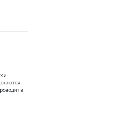
х и
чтожаются
проводят в