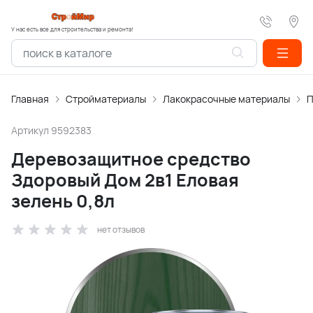
У нас есть все для строительства и ремонта!
Главная
Стройматериалы
Лакокрасочные материалы
П
Артикул
9592383
Деревозащитное средство
Здоровый Дом 2в1 Еловая
зелень 0,8л
нет отзывов