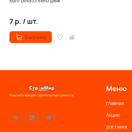
Болт DIN933 6х60 цинк
7
р.
/
шт.
В корзину
Меню
У нас есть все для строительства и ремонта!
главная
Акции
доставка