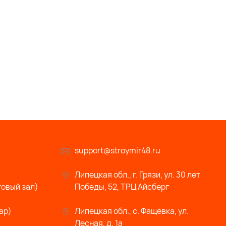
support@stroymir48.ru
Липецкая обл., г. Грязи, ул. 30 лет
говый зал)
Победы, 52, ТРЦ Айсберг
ар)
Липецкая обл., с. Фащёвка, ул.
Лесная, д. 1а