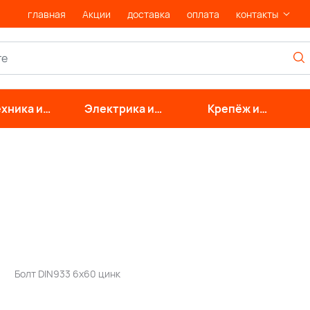
главная
Акции
доставка
оплата
контакты
хника и
Электрика и
Крепёж и
нерные
свет
фурнитура
стемы
Болт DIN933 6х60 цинк