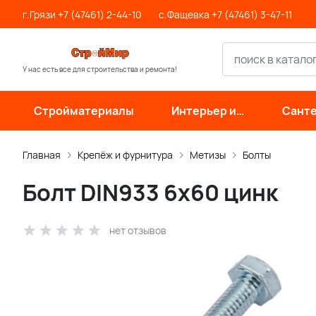
г.Грязи +7 (47461) 2-44-10
с.Фащевка +7 (47461) 3-47-11
У нас есть все для строительства и ремонта!
Стройматериалы
Интерьер и
Санте
отделка
инже
си
Главная
Крепёж и фурнитура
Метизы
Болты
Болт DIN933 6х60 цинк
нет отзывов