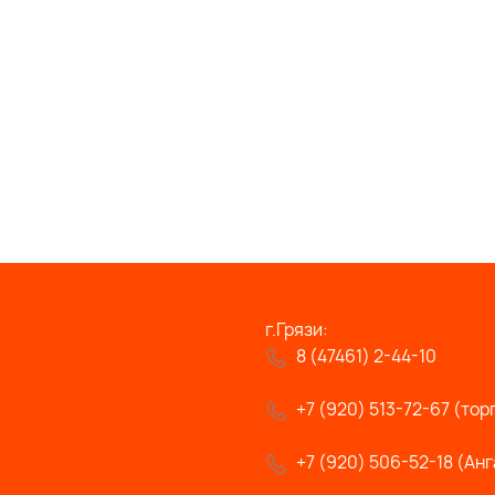
г.Грязи:
8 (47461) 2-44-10
+7 (920) 513-72-67 (тор
+7 (920) 506-52-18 (Анг