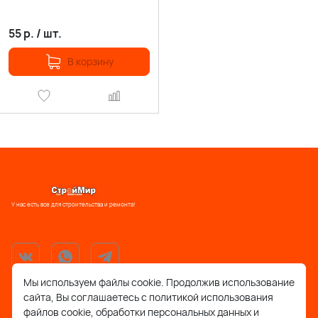
55
р.
/
шт.
В корзину
У нас есть все для строительства и ремонта!
Мы используем файлы cookie. Продолжив использование
сайта, Вы соглашаетесь с политикой использования
support@stroymir48.ru
файлов cookie, обработки персональных данных и