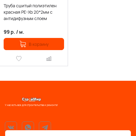
Труба сшитый полиэтилен
красная PE-Xb 20*2мм с
антидифузным слоем
99
р.
/
м.
В корзину
У нас есть все для строительства и ремонта!