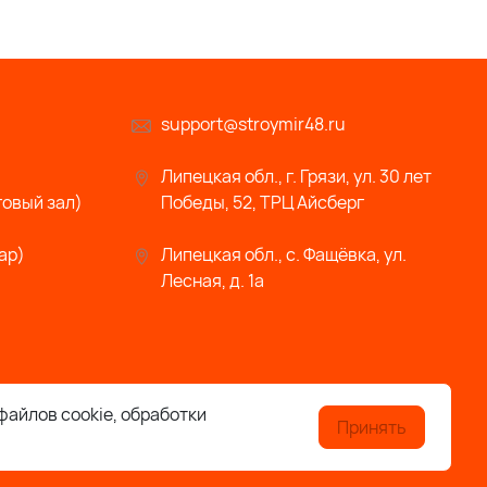
support@stroymir48.ru
Липецкая обл., г. Грязи, ул. 30 лет
говый зал)
Победы, 52, ТРЦ Айсберг
ар)
Липецкая обл., с. Фащёвка, ул.
Лесная, д. 1а
файлов cookie, обработки
Принять