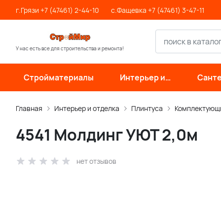
г.Грязи +7 (47461) 2-44-10
с.Фащевка +7 (47461) 3-47-11
У нас есть все для строительства и ремонта!
Стройматериалы
Интерьер и
Санте
отделка
инже
си
Главная
Интерьер и отделка
Плинтуса
Комплектующи
4541 Молдинг УЮТ 2,0м
нет отзывов