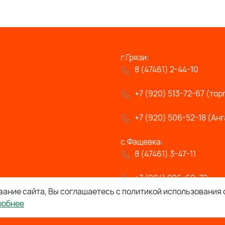
г.Грязи:
8 (47461) 2-44-10
+7 (920) 513-72-67 (тор
+7 (920) 506-52-18 (Анг
с.Фащевка:
8 (47461) 3-47-11
+7 (904) 296-69-72
ание сайта, Вы соглашаетесь с политикой использования 
робнее