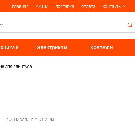
главная
Акции
доставка
оплата
контакты
хника и
Электрика и
Крепёж и
нерные
свет
фурнитура
стемы
е для плинтуса
4541 Молдинг УЮТ 2,0м