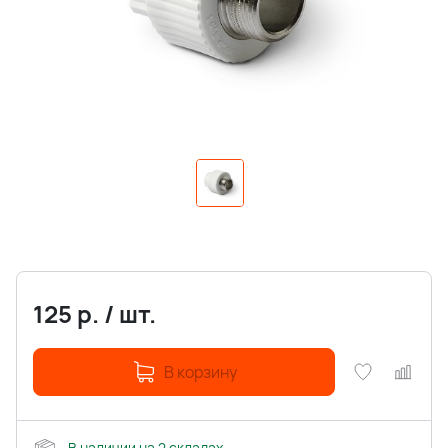
125
р.
/
шт.
В корзину
В наличии на 2 складах