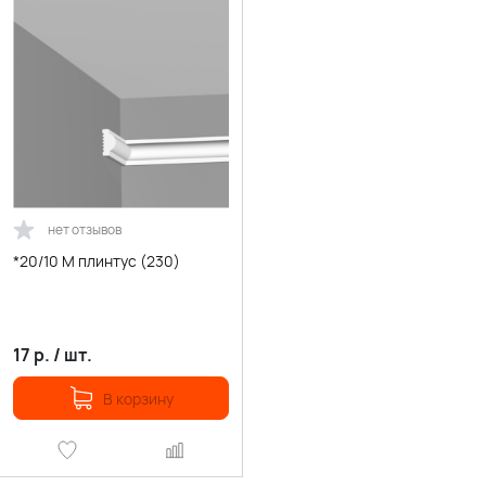
нет отзывов
*20/10 М плинтус (230)
17
р.
/
шт.
В корзину