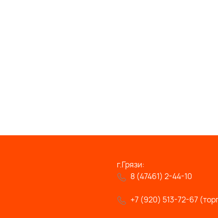
г.Грязи:
8 (47461) 2-44-10
+7 (920) 513-72-67 (тор