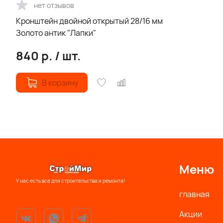
нет отзывов
Кронштейн двойной открытый 28/16 мм
Золото антик "Лапки"
840
р.
/
шт.
В корзину
Меню
У нас есть все для строительства и ремонта!
главная
Акции