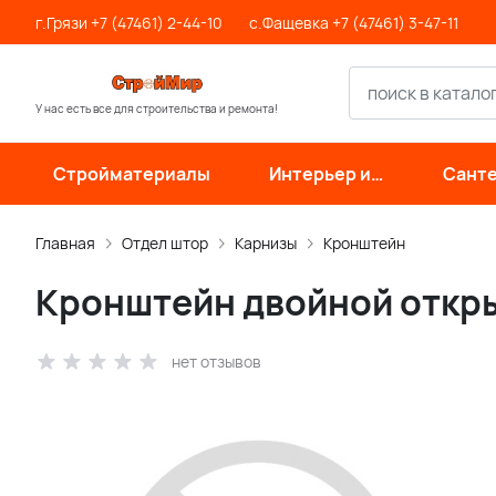
г.Грязи +7 (47461) 2-44-10
с.Фащевка +7 (47461) 3-47-11
У нас есть все для строительства и ремонта!
Стройматериалы
Интерьер и
Санте
отделка
инже
си
Главная
Отдел штор
Карнизы
Кронштейн
Кронштейн двойной откры
нет отзывов