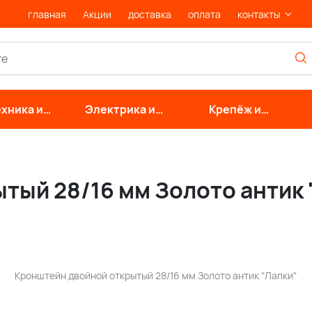
главная
Акции
доставка
оплата
контакты
хника и
Электрика и
Крепёж и
нерные
свет
фурнитура
стемы
тый 28/16 мм Золото антик 
Кронштейн двойной открытый 28/16 мм Золото антик "Лапки"