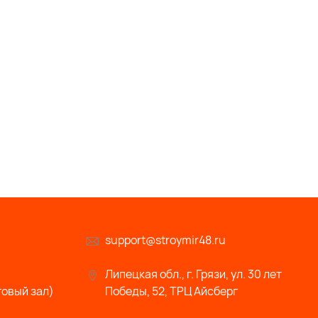
support@stroymir48.ru
Липецкая обл., г. Грязи, ул. 30 лет
говый зал)
Победы, 52, ТРЦ Айсберг