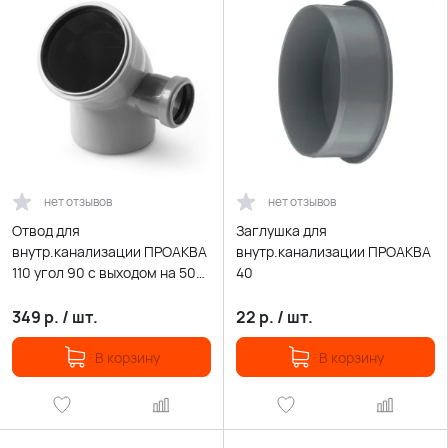
нет отзывов
нет отзывов
Отвод для
Заглушка для
внутр.канализации ПРОАКВА
внутр.канализации ПРОАКВА
110 угол 90 с выходом на 50
40
правый
349
р.
/
шт.
22
р.
/
шт.
В корзину
В корзину