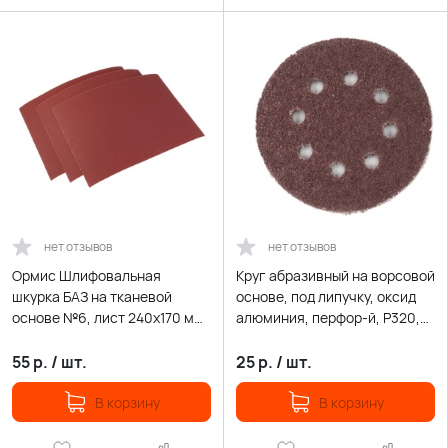
нет отзывов
нет отзывов
Ормис Шлифовальная
Круг абразивный на ворсовой
шкурка БАЗ на тканевой
основе, под липучку, оксид
основе №6, лист 240х170 мм
алюминия, перфор-й, Р320,
(31-6-006)
125мм. (45-9-279)
55
р.
/
шт.
25
р.
/
шт.
В корзину
В корзину