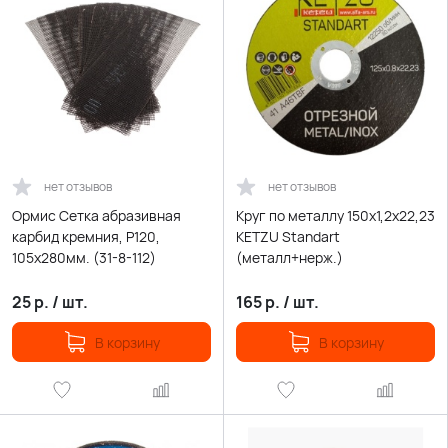
нет отзывов
нет отзывов
Ормис Сетка абразивная
Круг по металлу 150х1,2х22,23
карбид кремния, Р120,
KETZU Standart
105х280мм. (31-8-112)
(металл+нерж.)
25
р.
/
шт.
165
р.
/
шт.
В корзину
В корзину