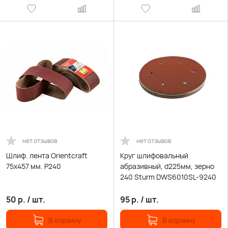
нет отзывов
нет отзывов
Шлиф. лента Orientcraft
Круг шлифовальный
75х457 мм. Р240
абразивный, d225мм, зерно
240 Sturm DWS6010SL-9240
50
р.
/
шт.
95
р.
/
шт.
В корзину
В корзину