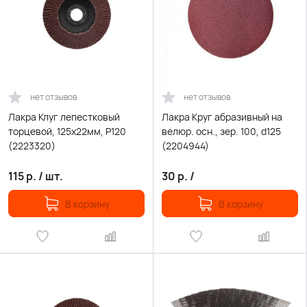
нет отзывов
нет отзывов
Лакра Клуг лепестковый
Лакра Круг абразивный на
торцевой, 125х22мм, Р120
велюр. осн., зер. 100, d125
(2223320)
(2204944)
115
р.
/
шт.
30
р.
/
В корзину
В корзину