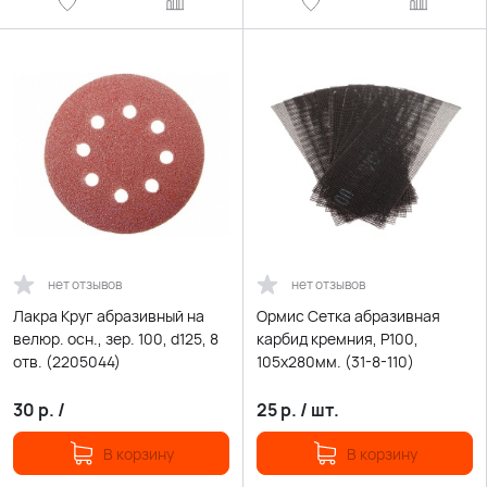
нет отзывов
нет отзывов
Лакра Круг абразивный на
Ормис Сетка абразивная
велюр. осн., зер. 100, d125, 8
карбид кремния, Р100,
отв. (2205044)
105х280мм. (31-8-110)
30
р.
/
25
р.
/
шт.
В корзину
В корзину