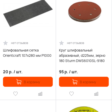
нет отзывов
нет отзывов
Шлифовальная сетка
Круг шлифовальный
Orientcraft 107х280 мм Р1000
абразивный, d225мм, зерно
180 Sturm DWS6010SL-9180
20
р.
/
шт.
95
р.
/
шт.
В корзину
В корзину