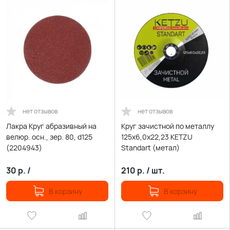
нет отзывов
нет отзывов
Лакра Круг абразивный на
Круг зачистной по металлу
велюр. осн., зер. 80, d125
125х6,0х22,23 KETZU
(2204943)
Standart (метал)
30
р.
/
210
р.
/
шт.
В корзину
В корзину