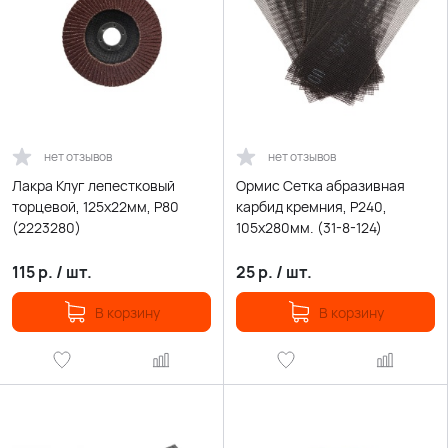
нет отзывов
нет отзывов
Лакра Клуг лепестковый
Ормис Сетка абразивная
торцевой, 125х22мм, Р80
карбид кремния, Р240,
(2223280)
105х280мм. (31-8-124)
115
р.
/
шт.
25
р.
/
шт.
В корзину
В корзину