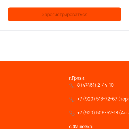
Зарегистрироваться
г.Грязи:
8 (47461) 2-44-10
+7 (920) 513-72-67 (тор
+7 (920) 506-52-18 (Анг
с.Фащевка: