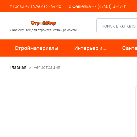
г.Грязи +7 (47461) 2-44-10
с.Фащевка +7 (47461) 3-47-11
У нас есть все для строительства и ремонта!
Стройматериалы
Интерьер и
Санте
отделка
инже
си
Главная
Регистрация