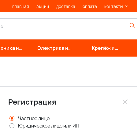
главная
Акции
доставка
оплата
контакты
хника и
Электрика и
Крепёж и
нерные
свет
фурнитура
стемы
Регистрация
Частное лицо
Юридическое лицо или ИП