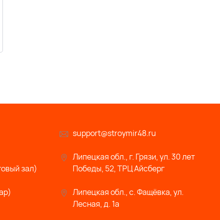
support@stroymir48.ru
Липецкая обл., г. Грязи, ул. 30 лет
говый зал)
Победы, 52, ТРЦ Айсберг
ар)
Липецкая обл., с. Фащёвка, ул.
Лесная, д. 1а