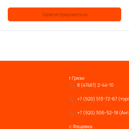
Зарегистрироваться
г.Грязи:
8 (47461) 2-44-10
+7 (920) 513-72-67 (тор
+7 (920) 506-52-18 (Анг
с.Фащевка: