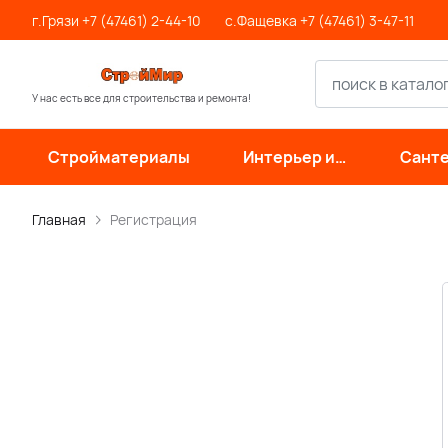
г.Грязи +7 (47461) 2-44-10
с.Фащевка +7 (47461) 3-47-11
У нас есть все для строительства и ремонта!
Стройматериалы
Интерьер и
Санте
отделка
инже
си
Главная
Регистрация