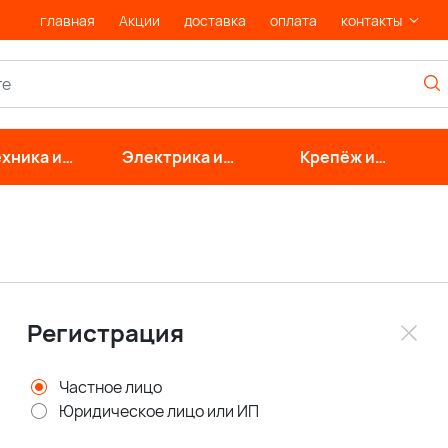
главная
Акции
доставка
оплата
контакты
хника и
Электрика и
Крепёж и
нерные
свет
фурнитура
стемы
Регистрация
Частное лицо
Юридическое лицо или ИП