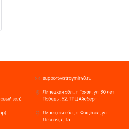
support@stroymir48.ru
Липецкая обл., г. Грязи, ул. 30 лет
говый зал)
Победы, 52, ТРЦ Айсберг
ар)
Липецкая обл., с. Фащёвка, ул.
Лесная, д. 1а