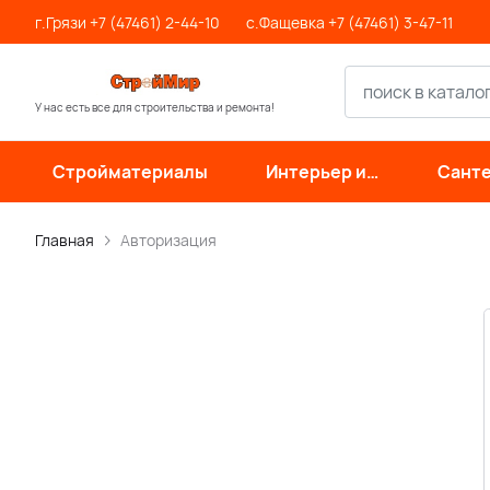
г.Грязи +7 (47461) 2-44-10
с.Фащевка +7 (47461) 3-47-11
У нас есть все для строительства и ремонта!
Стройматериалы
Интерьер и
Санте
отделка
инже
си
Главная
Авторизация