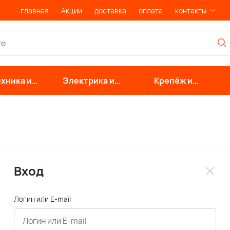
главная
Акции
доставка
оплата
контакты
хника и
Электрика и
Крепёж и
нерные
свет
фурнитура
стемы
Вход
Логин или E-mail