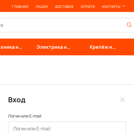
главная
Акции
доставка
оплата
контакты
хника и
Электрика и
Крепёж и
нерные
свет
фурнитура
стемы
Вход
Логин или E-mail