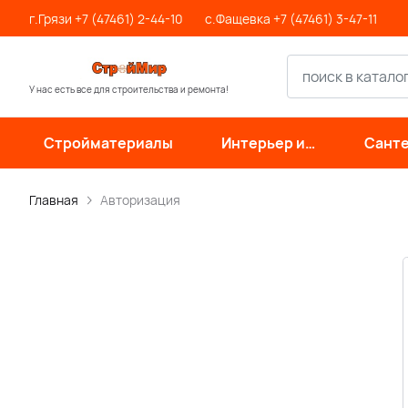
г.Грязи +7 (47461) 2-44-10
с.Фащевка +7 (47461) 3-47-11
У нас есть все для строительства и ремонта!
Стройматериалы
Интерьер и
Санте
отделка
инже
си
Главная
Авторизация