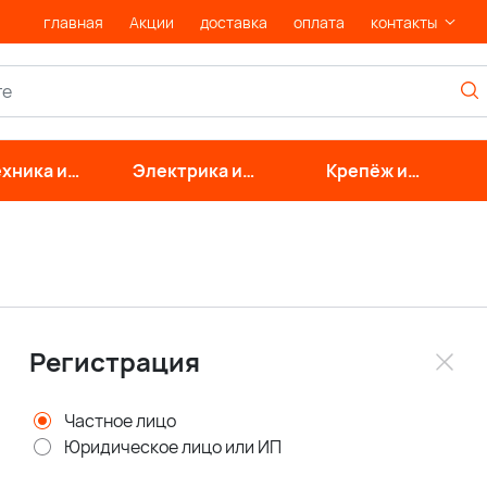
главная
Акции
доставка
оплата
контакты
хника и
Электрика и
Крепёж и
нерные
свет
фурнитура
стемы
Регистрация
Частное лицо
Юридическое лицо или ИП