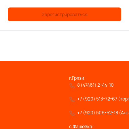
Зарегистрироваться
г.Грязи:
8 (47461) 2-44-10
+7 (920) 513-72-67 (тор
+7 (920) 506-52-18 (Анг
с.Фащевка: