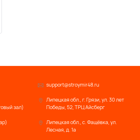
support@stroymir48.ru
Липецкая обл., г. Грязи, ул. 30 лет
говый зал)
Победы, 52, ТРЦ Айсберг
ар)
Липецкая обл., с. Фащёвка, ул.
Лесная, д. 1а