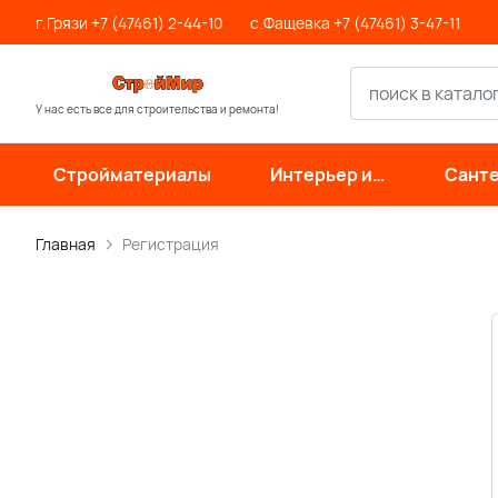
г.Грязи +7 (47461) 2-44-10
с.Фащевка +7 (47461) 3-47-11
У нас есть все для строительства и ремонта!
Стройматериалы
Интерьер и
Санте
отделка
инже
си
Главная
Регистрация