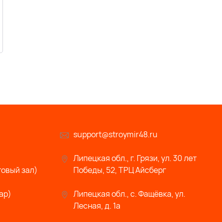
support@stroymir48.ru
Липецкая обл., г. Грязи, ул. 30 лет
говый зал)
Победы, 52, ТРЦ Айсберг
ар)
Липецкая обл., с. Фащёвка, ул.
Лесная, д. 1а