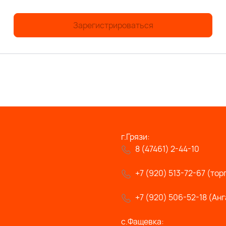
Зарегистрироваться
г.Грязи:
8 (47461) 2-44-10
+7 (920) 513-72-67 (тор
+7 (920) 506-52-18 (Анг
с.Фащевка: