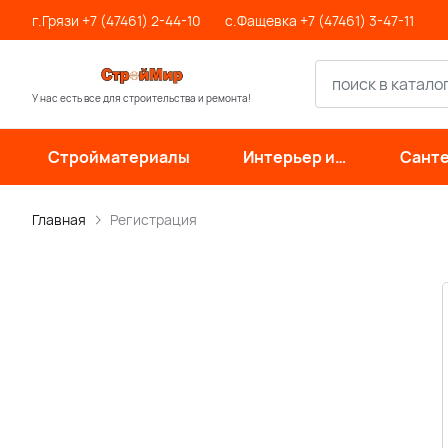
г.Грязи +7 (47461) 2-44-10
с.Фащевка +7 (47461) 3-47-11
У нас есть все для строительства и ремонта!
Стройматериалы
Интерьер и
Санте
отделка
инже
си
Главная
Регистрация