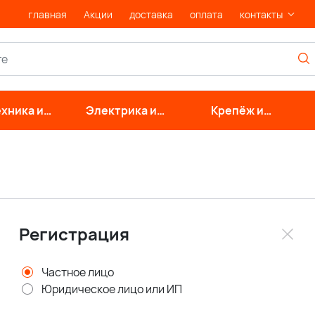
главная
Акции
доставка
оплата
контакты
хника и
Электрика и
Крепёж и
нерные
свет
фурнитура
стемы
Регистрация
Частное лицо
Юридическое лицо или ИП