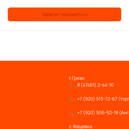
Зарегистрироваться
г.Грязи:
8 (47461) 2-44-10
+7 (920) 513-72-67 (тор
+7 (920) 506-52-18 (Анг
с.Фащевка: