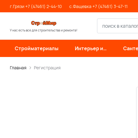
г.Грязи +7 (47461) 2-44-10
с.Фащевка +7 (47461) 3-47-11
У нас есть все для строительства и ремонта!
Стройматериалы
Интерьер и
Санте
отделка
инже
си
Главная
Регистрация