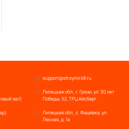
support@stroymir48.ru
Липецкая обл., г. Грязи, ул. 30 лет
говый зал)
Победы, 52, ТРЦ Айсберг
ар)
Липецкая обл., с. Фащёвка, ул.
Лесная, д. 1а