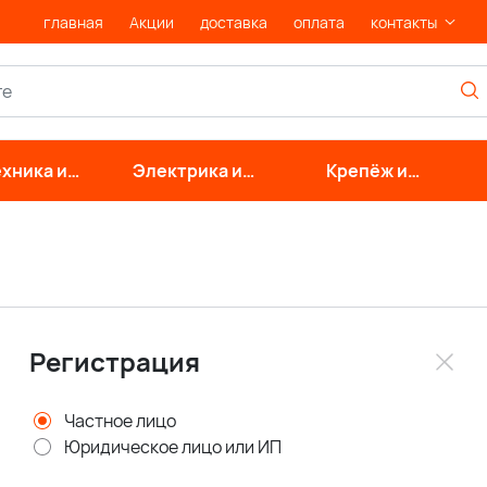
главная
Акции
доставка
оплата
контакты
хника и
Электрика и
Крепёж и
нерные
свет
фурнитура
стемы
Регистрация
Частное лицо
Юридическое лицо или ИП