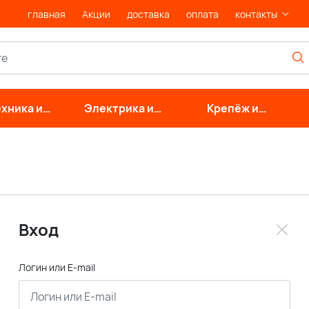
главная
Акции
доставка
оплата
контакты
хника и
Электрика и
Крепёж и
нерные
свет
фурнитура
стемы
Вход
Логин или E-mail