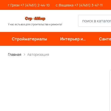
г.Грязи +7 (47461) 2-44-10
с.Фащевка +7 (47461) 3-47-11
У нас есть все для строительства и ремонта!
Стройматериалы
Интерьер и
Санте
отделка
инже
си
Главная
Авторизация